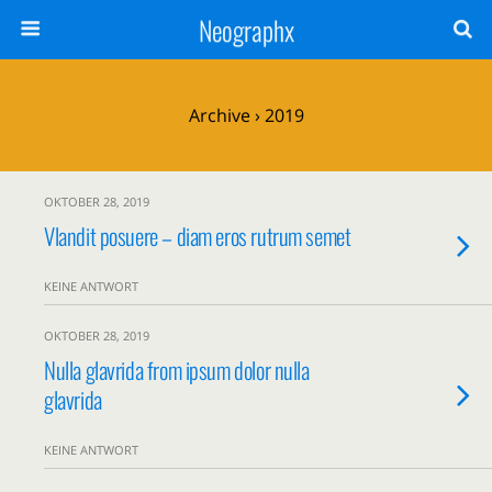
Neographx
Archive › 2019
OKTOBER 28, 2019
Vlandit posuere – diam eros rutrum semet
KEINE ANTWORT
OKTOBER 28, 2019
Nulla glavrida from ipsum dolor nulla
glavrida
KEINE ANTWORT