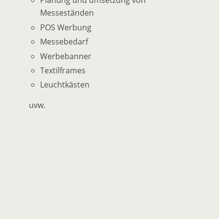
Planung und umsetzung von
Messeständen
POS Werbung
Messebedarf
Werbebanner
Textilframes
Leuchtkästen
uvw.